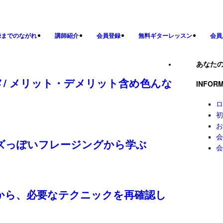
録までのながれ
講師紹介
会員登録
無料ギターレッスン
会員
あなた
/ メリット・デメリット含め色んな
INFORM
ロ
初
お
会
ジャズっぽいフレージングから学ぶ
会
フから、必要なテクニックを再確認し