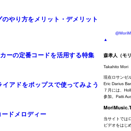
グのやり方をメリット・デメリット
@Mori
▲
ーカーの定番コードを活用する特集
森孝人（モ
Takahito Mori
現在ロサンゼ
ライアドをポップスで使ってみよう
Eric Dar
７月には、Holly
参加。Patti A
MoriMusic
コードメロディー
当サイトでは
ビデオをはじ