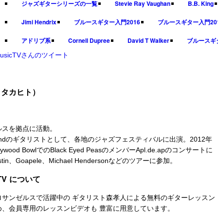
ジャズギターシリーズの一覧
Stevie Ray Vaughan
B.B. King
Jimi Hendrix
ブルースギター入門2016
ブルースギター入門20
アドリブ系
Cornell Dupree
David T Walker
ブルースギ
MusicTVさんのツイート
リタカヒト）
ルスを拠点に活動。
ius Bandのギタリストとして、各地のジャズフェスティバルに出演。2012年
wood BowlでのBlack Eyed PeasのメンバーApl.de.apのコンサートに
ustin、Goapele、Michael Hendersonなどのツアーに参加。
.TV について
ロサンゼルスで活躍中の ギタリスト森孝人による無料のギターレッスン
め、会員専用のレッスンビデオも 豊富に用意しています。