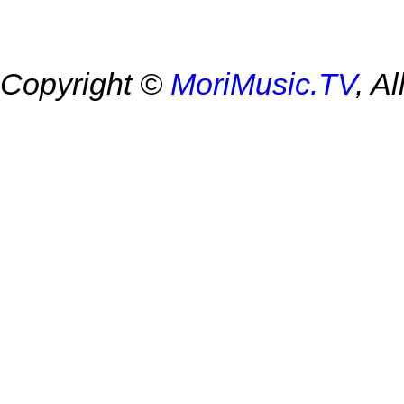
Copyright ©
MoriMusic.TV
, A