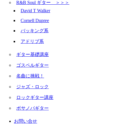
R&B Soul ギター ＞＞＞
David T Walker
Cornell Dupree
バッキング系
アドリブ系
ギター基礎講座
ゴスペルギター
名曲に挑戦！
ジャズ・ロック
ロックギター講座
ボサノバギター
お問い合せ