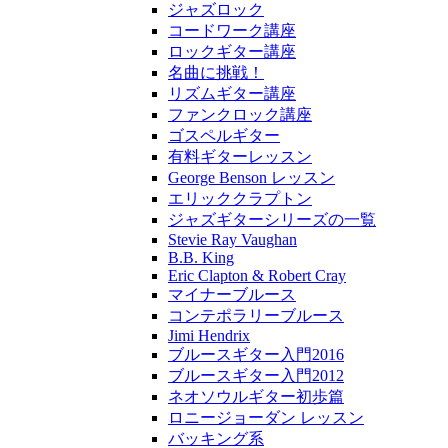
ジャズロック
コードワーク講座
ロックギター講座
名曲に挑戦！
リズムギター講座
ファンクロック講座
ゴスペルギター
有料ギターレッスン
George Benson レッスン
エリッククラプトン
ジャズギターシリーズの一覧
Stevie Ray Vaughan
B.B. King
Eric Clapton & Robert Cray
マイナーブルース
コンテポラリーブルース
Jimi Hendrix
ブルースギター入門2016
ブルースギター入門2012
ネオソウルギター初歩篇
ロニージョーダン レッスン
バッキング系