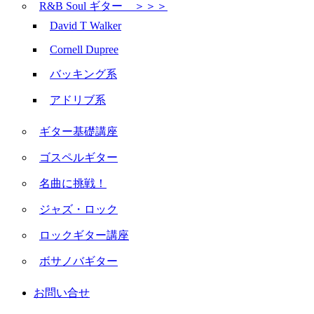
R&B Soul ギター ＞＞＞
David T Walker
Cornell Dupree
バッキング系
アドリブ系
ギター基礎講座
ゴスペルギター
名曲に挑戦！
ジャズ・ロック
ロックギター講座
ボサノバギター
お問い合せ