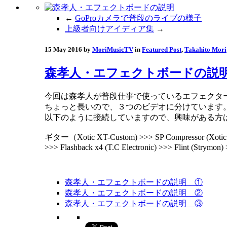
←
GoProカメラで普段のライブの様子
上級者向けアイディア集
→
15 May 2016 by
MoriMusicTV
in
Featured Post
,
Takahito Mori
森孝人・エフェクトボードの説
今回は森孝人が普段仕事で使っているエフェクタ
ちょっと長いので、３つのビデオに分けています
以下のように接続していますので、
興味がある方
ギター（Xotic XT-Custom) >>> SP Compressor (Xotic U
>>> Flashback x4 (T.C Electronic) >>> Flint (Strymon) 
森孝人・エフェクトボードの説明 ①
森孝人・エフェクトボードの説明 ②
森孝人・エフェクトボードの説明 ③