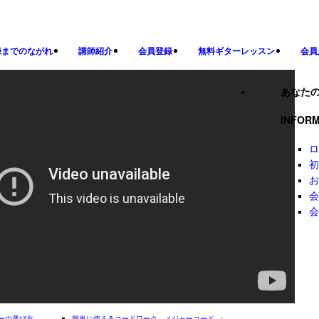
録までのながれ
講師紹介
会員登録
無料ギターレッスン
会員
あなた
INFORM
ロ
初
お
会
会
ーの選び方
簡単に使えるコードワーク メジャーコード
→