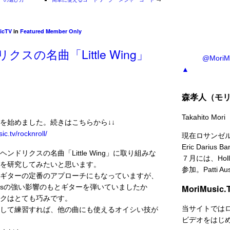
icTV
in
Featured Member Only
スの名曲「Little Wing」
@Mori
▲
森孝人（モ
Takahito Mori
を始めました。続きはこちらから↓↓
c.tv/rocknroll/
現在ロサンゼ
Eric Dar
ンドリクスの名曲「Little Wing」に取り組みな
７月には、Holly
を研究してみたいと思います。
参加。Patti A
ギターの定番のアプローチにもなっていますが、
MoriMusic
luesの強い影響のもとギターを弾いていましたか
クはとても巧み­です。
当サイトでは
して練習すれば、他の曲にも使えるオイシい技が
ビデオをはじ