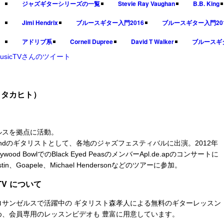
ジャズギターシリーズの一覧
Stevie Ray Vaughan
B.B. King
Jimi Hendrix
ブルースギター入門2016
ブルースギター入門20
アドリブ系
Cornell Dupree
David T Walker
ブルースギ
MusicTVさんのツイート
リタカヒト）
ルスを拠点に活動。
ius Bandのギタリストとして、各地のジャズフェスティバルに出演。2012年
wood BowlでのBlack Eyed PeasのメンバーApl.de.apのコンサートに
ustin、Goapele、Michael Hendersonなどのツアーに参加。
.TV について
ロサンゼルスで活躍中の ギタリスト森孝人による無料のギターレッスン
め、会員専用のレッスンビデオも 豊富に用意しています。