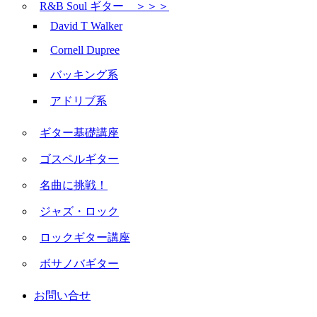
R&B Soul ギター ＞＞＞
David T Walker
Cornell Dupree
バッキング系
アドリブ系
ギター基礎講座
ゴスペルギター
名曲に挑戦！
ジャズ・ロック
ロックギター講座
ボサノバギター
お問い合せ