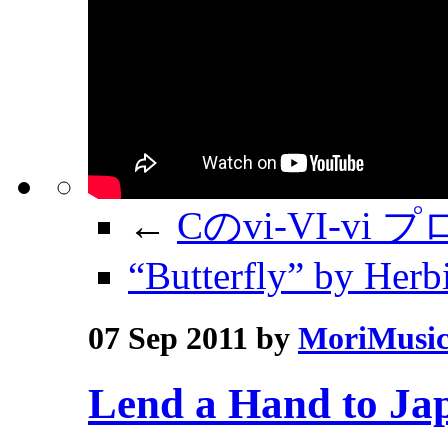
←
Cのvi-VI-v
“Butterfly” by Her
07 Sep 2011 by
MoriMusi
Lend a Hand to Ja